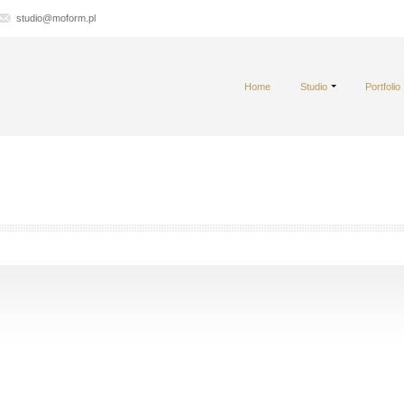
studio@moform.pl
Home
Studio
Portfolio