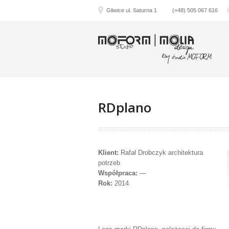
Gliwice ul. Saturna 1
(+48) 505 067 616
RDplano
Klient:
Rafał Drobczyk architektura
potrzeb
Współpraca:
—
Rok:
2014