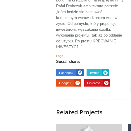
Logo marki RDplano, należącej do firmy
Rafał Drobczyk architektura potrzeb:
„która będzie się zajmować
kompletnym wprowadzaniem wizji w
życie. Od pomysłu, który proponuje
inwestorowi, wyszukania działki,
wykonania projektu i tak aż po oddanie
do użytku. Po prostu KREOWANIE
INWESTYCJI.”
Logo
Social share:
Facebook
Twitter
Google+
Pinterest
Related Projects