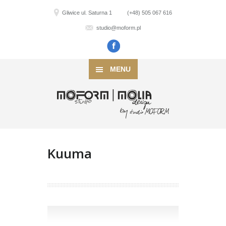
Gliwice ul. Saturna 1
(+48) 505 067 616
studio@moform.pl
MENU
Kuuma