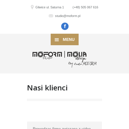
Gliwice ul. Saturna 1
(+48) 505 067 616
studio@moform.pl
MENU
Nasi klienci
Prowadząc firmę związaną z video