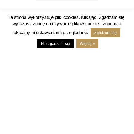
Ta strona wykorzystuje pliki cookies. Klikając "Zgadzam się"
Ciekawe linki
wyrażasz zgodę na używanie plików cookies, zgodnie z
aktualnymi ustawieniami przeglądarki.
Zgadzam się
MOLIA design
Nie zgadzam się
Więcej »
GRAFICZNY.com.pl
AR CLASSICS
SILENCE!
Kartki świąteczne