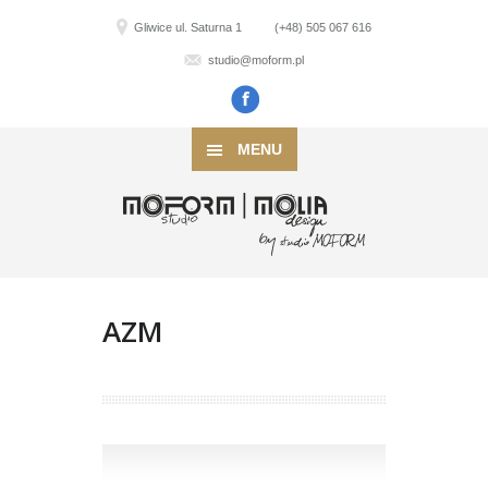
Gliwice ul. Saturna 1
(+48) 505 067 616
studio@moform.pl
MENU
AZM