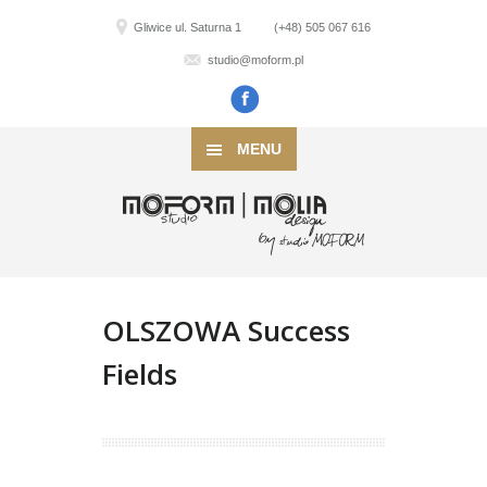
Gliwice ul. Saturna 1
(+48) 505 067 616
studio@moform.pl
MENU
OLSZOWA Success
Fields