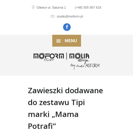
Gliwice ul. Saturna 1
(+48) 505 067 616
studio@moform.pl
MENU
Zawieszki dodawane
do zestawu Tipi
marki „Mama
Potrafi”