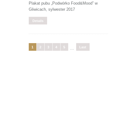
Plakat pubu „Podwórko Food&Mood” w
Gliwicach, sylwester 2017
Details
1
2
3
4
5
Last
…