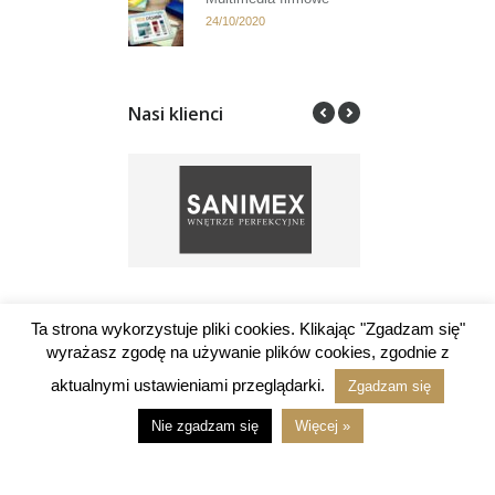
24/10/2020
Nasi klienci
Ta strona wykorzystuje pliki cookies. Klikając "Zgadzam się"
Ciekawe linki
wyrażasz zgodę na używanie plików cookies, zgodnie z
aktualnymi ustawieniami przeglądarki.
Zgadzam się
MOLIA design
Nie zgadzam się
Więcej »
GRAFICZNY.com.pl
AR CLASSICS