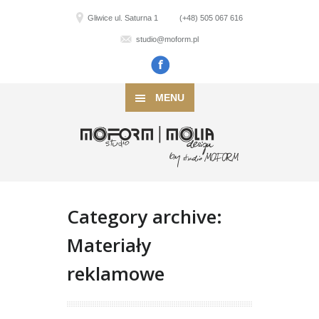
Gliwice ul. Saturna 1
(+48) 505 067 616
studio@moform.pl
MENU
Category archive:
Materiały
reklamowe