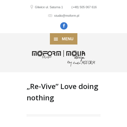
Gliwice ul. Saturna 1
(+48) 505 067 616
studio@moform.pl
MENU
„Re-Vive” Love doing
nothing