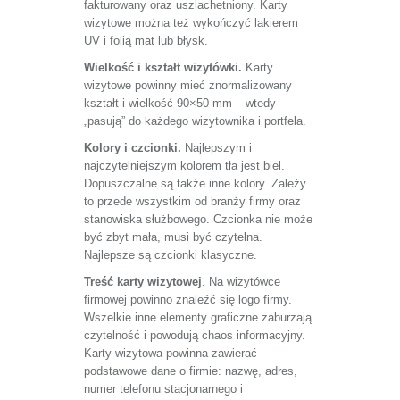
fakturowany oraz uszlachetniony. Karty
wizytowe można też wykończyć lakierem
UV i folią mat lub błysk.
Wielkość i kształt wizytówki.
Karty
wizytowe powinny mieć znormalizowany
kształt i wielkość 90×50 mm – wtedy
„pasują” do każdego wizytownika i portfela.
Kolory i czcionki.
Najlepszym i
najczytelniejszym kolorem tła jest biel.
Dopuszczalne są także inne kolory. Zależy
to przede wszystkim od branży firmy oraz
stanowiska służbowego. Czcionka nie może
być zbyt mała, musi być czytelna.
Najlepsze są czcionki klasyczne.
Treść karty wizytowej
. Na wizytówce
firmowej powinno znaleźć się logo firmy.
Wszelkie inne elementy graficzne zaburzają
czytelność i powodują chaos informacyjny.
Karty wizytowa powinna zawierać
podstawowe dane o firmie: nazwę, adres,
numer telefonu stacjonarnego i