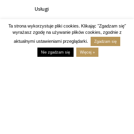
Usługi
Ta strona wykorzystuje pliki cookies. Klikając "Zgadzam się"
BRANDING - budowa
wyrażasz zgodę na używanie plików cookies, zgodnie z
nowej marki
aktualnymi ustawieniami przeglądarki.
Zgadzam się
Projektowanie z zakresu
corporate identity
Nie zgadzam się
Więcej »
(komunikacja i
identyfikacja wizualna).
Wdrażamy systemy
tożsamości wizualnej w
poligrafii i mediach
elektronicznych.
REBRANDING -
odświeżenie wizerunku
SPÓJNY WIZERUNEK
marki