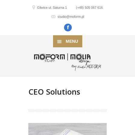
Gliwice ul. Saturna 1
(+48) 505 067 616
studio@moform.pl
MENU
CEO Solutions