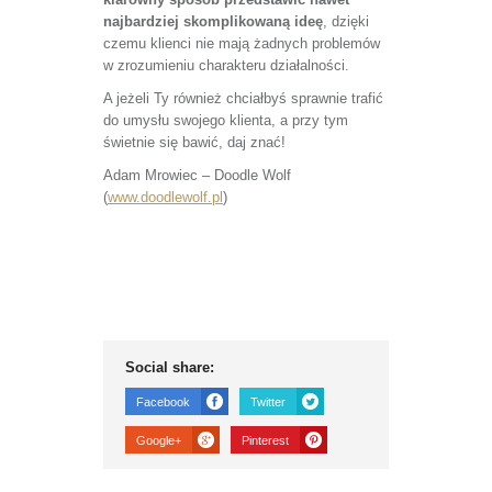
najbardziej skomplikowaną ideę
, dzięki
czemu klienci nie mają żadnych problemów
w zrozumieniu charakteru działalności.
A jeżeli Ty również chciałbyś sprawnie trafić
do umysłu swojego klienta, a przy tym
świetnie się bawić, daj znać!
Adam Mrowiec – Doodle Wolf
(
www.doodlewolf.pl
)
Social share:
Facebook
Twitter
Google+
Pinterest