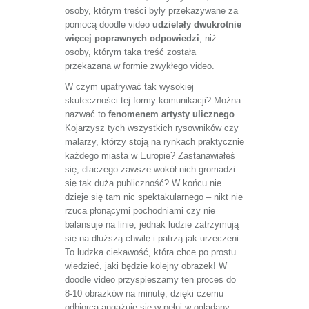
osoby, którym treści były przekazywane za
pomocą doodle video
udzielały dwukrotnie
więcej poprawnych odpowiedzi
, niż
osoby, którym taka treść została
przekazana w formie zwykłego video.
W czym upatrywać tak wysokiej
skuteczności tej formy komunikacji? Można
nazwać to
fenomenem artysty ulicznego
.
Kojarzysz tych wszystkich rysowników czy
malarzy, którzy stoją na rynkach praktycznie
każdego miasta w Europie? Zastanawiałeś
się, dlaczego zawsze wokół nich gromadzi
się tak duża publiczność? W końcu nie
dzieje się tam nic spektakularnego – nikt nie
rzuca płonącymi pochodniami czy nie
balansuje na linie, jednak ludzie zatrzymują
się na dłuższą chwilę i patrzą jak urzeczeni.
To ludzka ciekawość, która chce po prostu
wiedzieć, jaki będzie kolejny obrazek! W
doodle video przyspieszamy ten proces do
8-10 obrazków na minutę, dzięki czemu
odbiorca angażuje się w pełni w oglądany