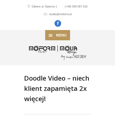
Gliwice ul. Saturna 1
(+48) 505 067 616
studio@moform.pl
MENU
Doodle Video – niech
klient zapamięta 2x
więcej!