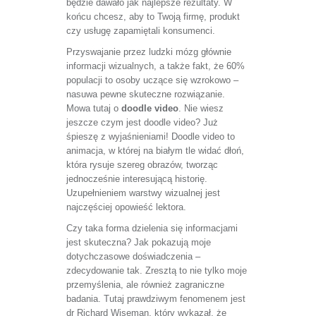
będzie dawało jak najlepsze rezultaty. W
końcu chcesz, aby to Twoją firmę, produkt
czy usługę zapamiętali konsumenci.
Przyswajanie przez ludzki mózg głównie
informacji wizualnych, a także fakt, że 60%
populacji to osoby uczące się wzrokowo –
nasuwa pewne skuteczne rozwiązanie.
Mowa tutaj o
doodle video
. Nie wiesz
jeszcze czym jest doodle video? Już
śpieszę z wyjaśnieniami! Doodle video to
animacja, w której na białym tle widać dłoń,
która rysuje szereg obrazów, tworząc
jednocześnie interesującą historię.
Uzupełnieniem warstwy wizualnej jest
najczęściej opowieść lektora.
Czy taka forma dzielenia się informacjami
jest skuteczna? Jak pokazują moje
dotychczasowe doświadczenia –
zdecydowanie tak. Zresztą to nie tylko moje
przemyślenia, ale również zagraniczne
badania. Tutaj prawdziwym fenomenem jest
dr Richard Wiseman, który wykazał, że