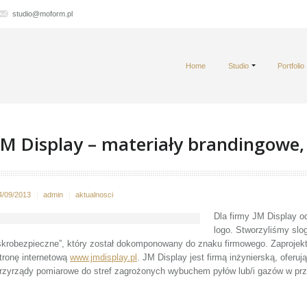
studio@moform.pl
Home
Studio
Portfolio
JM Display – materiały brandingowe
4/09/2013
admin
aktualnosci
Dla firmy JM Display o
logo. Stworzyliśmy slo
skrobezpieczne”, który został dokomponowany do znaku firmowego. Zaprojekt
tronę internetową
www.jmdisplay.pl
. JM Display jest firmą inżynierską, ofer
rzyrządy pomiarowe do stref zagrożonych wybuchem pyłów lub/i gazów w 