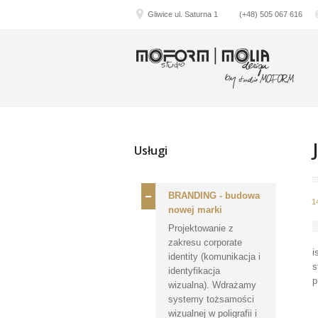
Gliwice ul. Saturna 1
(+48) 505 067 616
Usługi
BRANDING - budowa
1
nowej marki
Projektowanie z
zakresu corporate
i
identity (komunikacja i
s
identyfikacja
p
wizualna). Wdrażamy
systemy tożsamości
wizualnej w poligrafii i