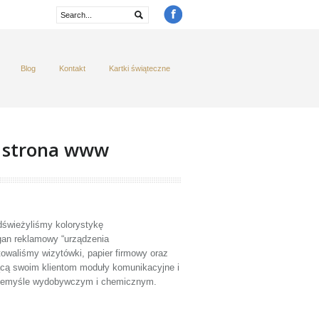
Blog
Kontakt
Kartki świąteczne
, strona www
dświeżyliśmy kolorystykę
gan reklamowy “urządzenia
owaliśmy wizytówki, papier firmowy oraz
ującą swoim klientom moduły komunikacyjne i
przemyśle wydobywczym i chemicznym.