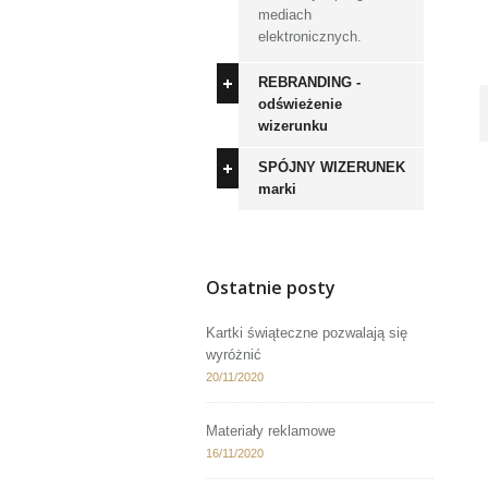
mediach
elektronicznych.
REBRANDING -
odświeżenie
wizerunku
SPÓJNY WIZERUNEK
marki
Ostatnie posty
Kartki świąteczne pozwalają się
wyróżnić
20/11/2020
Materiały reklamowe
16/11/2020